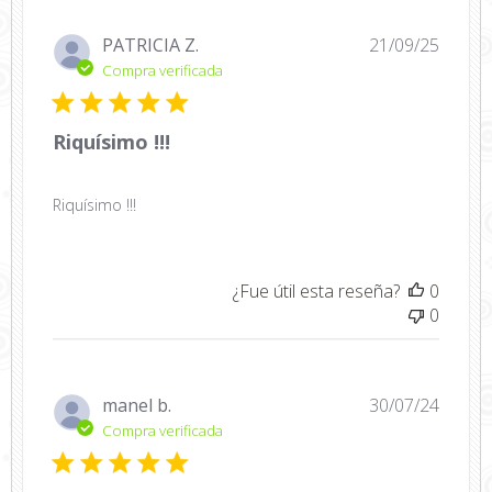
Fecha
PATRICIA Z.
21/09/25
de
Compra verificada
public
Riquísimo !!!
Riquísimo !!!
¿Fue útil esta reseña?
0
0
Fecha
manel b.
30/07/24
de
Compra verificada
public