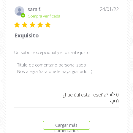
Fecha
sara f.
24/01/22
de
Compra verificada
public
Exquisito
Un sabor excepcional y el picante justo
Comentarios
Título de comentario personalizado
del
Nos alegra Sara que le haya gustado :-)
propietario
de
la
¿Fue útil esta reseña?
0
tienda
0
sobre
la
revisión
realizada
Cargar más
por
comentarios