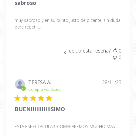
sabroso
muy sabroso y en su punto justo de picante, sin duda
para repetir...
¿Fue útil esta reseña?
0
0
Fecha
TERESA A.
28/11/23
de
Compra verificada
public
BUENIIIIIIIIIIISIMO
ESTA ESPECTACULAR. COMPRAREMOS MUCHO MAS