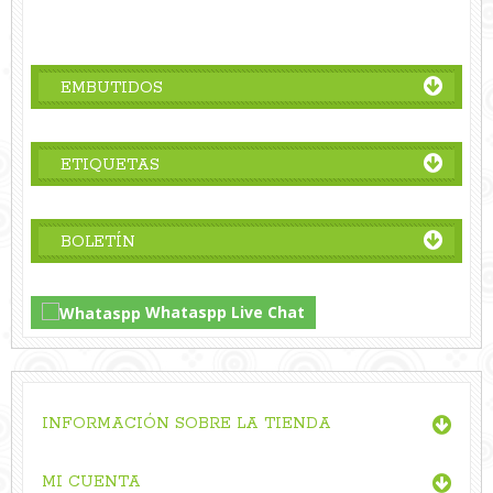
Título
de
comentario
personalizado
EMBUTIDOS
sobre
Mon
Jan
ETIQUETAS
24
2022
BOLETÍN
Whataspp Live Chat
INFORMACIÓN SOBRE LA TIENDA
MI CUENTA