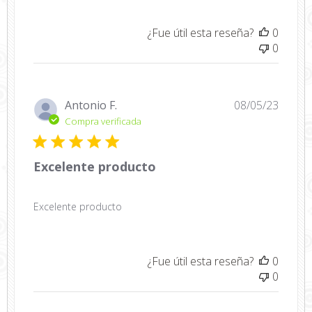
¿Fue útil esta reseña?
0
0
Fecha
Antonio F.
08/05/23
de
Compra verificada
public
Excelente producto
Excelente producto
¿Fue útil esta reseña?
0
0