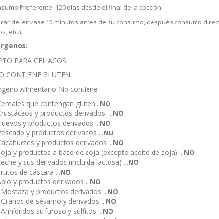
sumo Preferente: 120 días desde el final de la cocción
irar del envase 15 minutos antes de su consumo, después consumo directo
s, etc.).
érgenos:
PTO PARA CELIACOS
O CONTIENE GLUTEN
ergeno Alimentario-No contiene
Cereales que contengan gluten...
NO
Crustáceos y productos derivados ....
NO
Huevos y productos derivados ...
NO
Pescado y productos derivados ...
NO
Cacahuetes y productos derivados ...
NO
Soja y productos a base de soja (excepto aceite de soja) ...
NO
Leche y sus derivados (incluida lactosa) ...
NO
Frutos de cáscara ...
NO
Apio y productos derivados ...
NO
 Mostaza y productos derivados ...
NO
 Granos de sésamo y derivados ...
NO
 Anhídridos sulfuroso y sulfitos ...
NO