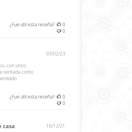
de
publicación
¿Fue útil esta reseña?
0
0
Fecha
03/02/23
de
oso, con unos
publicación
na sentada como
omendado
¿Fue útil esta reseña?
0
0
Fecha
e casa
16/12/21