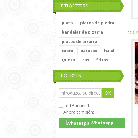
ETIQUETAS
plato
platos de piedra
bandejas de pizarra
28
platos de pizarra
cabra
patatas
halal
Queso
tas
fritas
BOLETÍN
OK
Whataspp
Live Chat