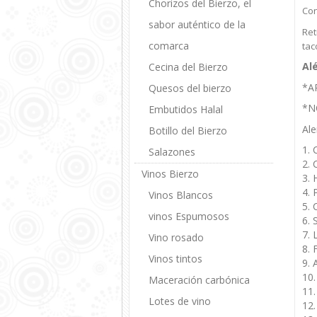
Chorizos del Bierzo, el
Con
sabor auténtico de la
Ret
comarca
taco
Al
Cecina del Bierzo
*A
Quesos del bierzo
*N
Embutidos Halal
Al
Botillo del Bierzo
1. 
Salazones
2. 
Vinos Bierzo
3. 
4. 
Vinos Blancos
5. 
vinos Espumosos
6. 
7. 
Vino rosado
8. 
Vinos tintos
9. 
10.
Maceración carbónica
11.
Lotes de vino
12.