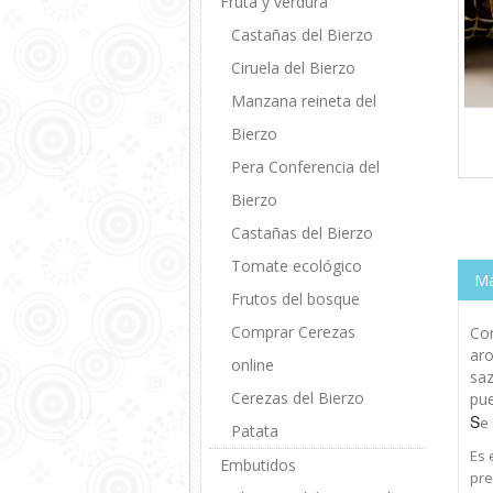
Fruta y verdura
Castañas del Bierzo
Ciruela del Bierzo
Manzana reineta del
Bierzo
Pera Conferencia del
Bierzo
Castañas del Bierzo
Tomate ecológico
Má
Frutos del bosque
Comprar Cerezas
Com
aro
online
saz
Cerezas del Bierzo
pue
S
e
Patata
Es 
Embutidos
pre