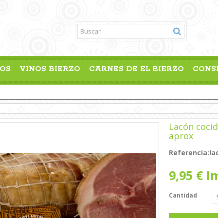
OS
VINOS BIERZO
CARNES DE EL BIERZO
CONS
Lacón cocid
aprox
Referencia:
la
9,95 €
Im
Cantidad