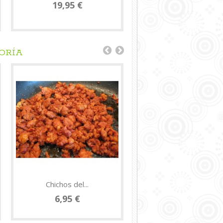
19,95 €
39,95 €
ORÍA
Chichos del...
Botillo del...
6,95 €
11,95 €