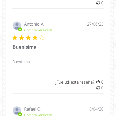
0
Fecha
Antonio V.
27/06/23
de
Compra verificada
public
Buenisima
Buenisima
¿Fue útil esta reseña?
0
0
Fecha
Rafael C.
18/04/20
de
Compra verificada