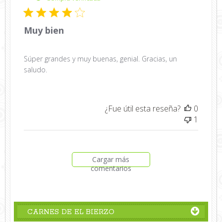
public
Muy bien
Súper grandes y muy buenas, genial. Gracias, un
saludo.
¿Fue útil esta reseña?
0
1
Cargar más
comentarios
CARNES DE EL BIERZO