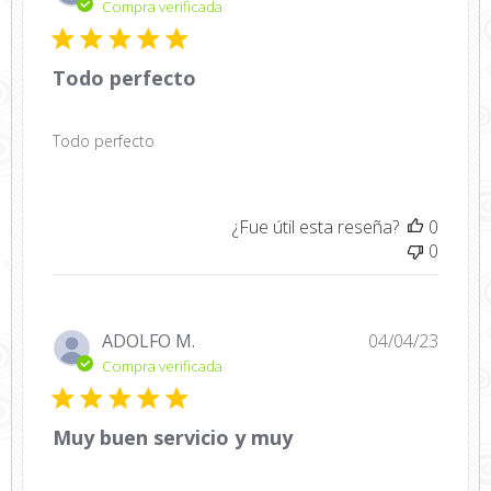
de
Compra verificada
public
Todo perfecto
Todo perfecto
¿Fue útil esta reseña?
0
0
Fecha
ADOLFO M.
04/04/23
de
Compra verificada
public
Muy buen servicio y muy