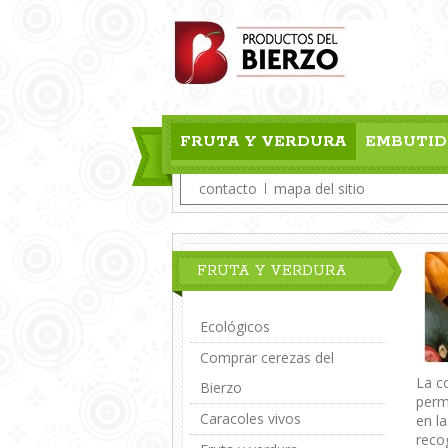
FRUTA Y VERDURA
EMBUTID
contacto
mapa del sitio
FRUTA Y VERDURA
Ecológicos
Comprar cerezas del
La c
Bierzo
perm
Caracoles vivos
en la
recog