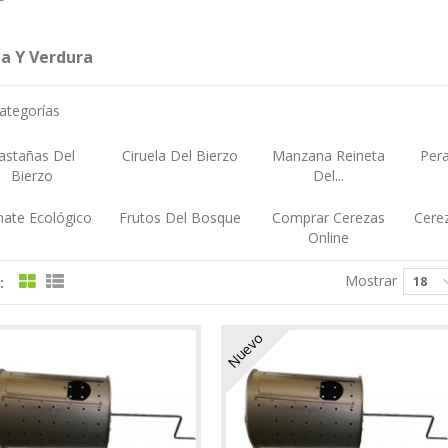
ta Y Verdura
ategorías
astañas Del
Ciruela Del Bierzo
Manzana Reineta
Per
Bierzo
Del...
ate Ecológico
Frutos Del Bosque
Comprar Cerezas
Cere
Online
Mostrar
:
18
Nuevo