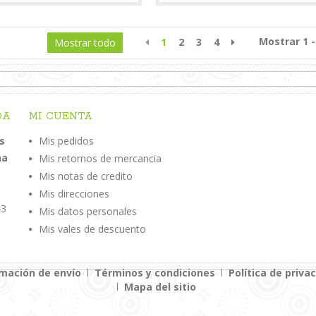
Mostrar 1 -
1
2
3
4
Mostrar todo
DA
MI CUENTA
s
Mis pedidos
na
Mis retornos de mercancia
Mis notas de credito
Mis direcciones
43
Mis datos personales
Mis vales de descuento
rmación de envío
Términos y condiciones
Política de priva
Mapa del sitio