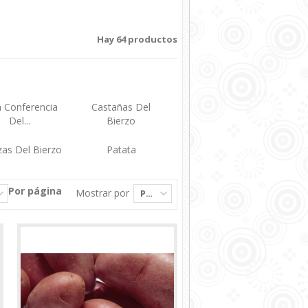
Hay 64 productos
a Conferencia
Castañas Del
Del...
Bierzo
zas Del Bierzo
Patata
Por página
Mostrar por
Precio: El más alto primero