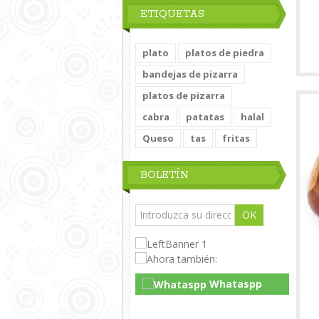
ETIQUETAS
plato
platos de piedra
bandejas de pizarra
platos de pizarra
cabra
patatas
halal
Queso
tas
fritas
BOLETÍN
OK
Whataspp
Live Chat