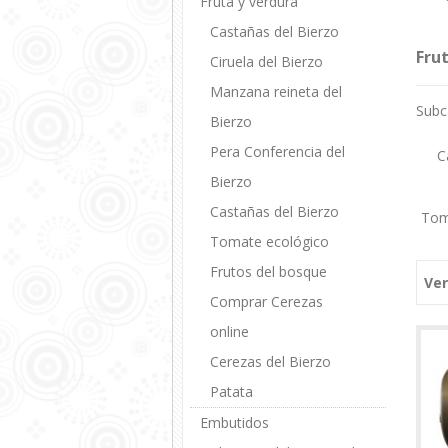
Fruta y verdura
Más
Castañas del Bierzo
Fru
Ciruela del Bierzo
Manzana reineta del
Subc
Bierzo
Pera Conferencia del
C
Bierzo
Castañas del Bierzo
Tom
Tomate ecológico
Frutos del bosque
Ver
Comprar Cerezas
online
Cerezas del Bierzo
Patata
Embutidos