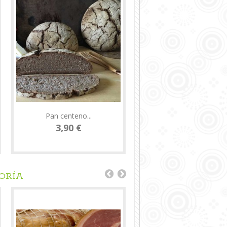
Pan centeno...
Salchichon...
3,90 €
17,00 €
ORÍA