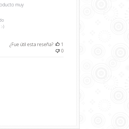
roducto muy
publicación
ado
:-)
¿Fue útil esta reseña?
1
0