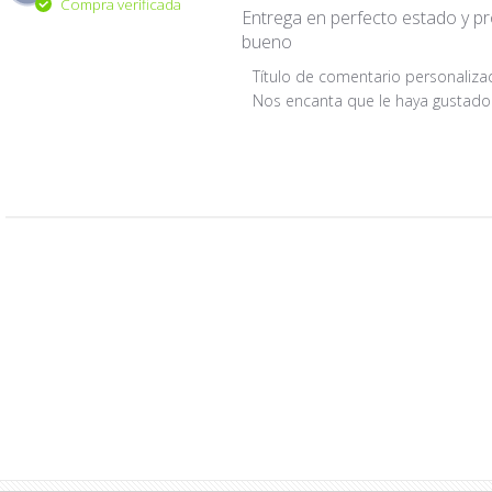
Compra verificada
Entrega en perfecto estado y p
bueno
Comentarios
Título de comentario personaliz
del
Nos encanta que le haya gustado 
propietario
de
la
tienda
sobre
la
revisión
realizada
por
Título
de
comentario
personalizado
sobre
Mon
Jun