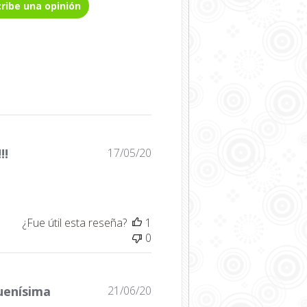
cribe una opinión
Fecha
!!
17/05/20
de
publicación
¿Fue útil esta reseña?
1
0
Fecha
uenísima
21/06/20
de