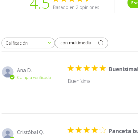
4.5
Es
Basado en 2 opiniones
con multimedia
Calificación
Todas las clasificaciones
Buenísima!
Ana D.
Compra verificada
Buenísima!!!
Panceta b
Cristóbal Q.