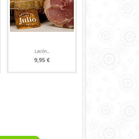
Lacón...
Chichos del...
9,95 €
6,95 €