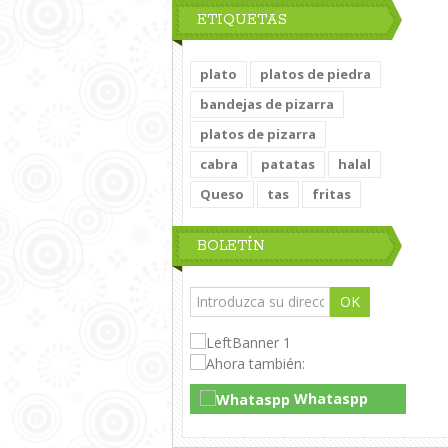
ETIQUETAS
plato
platos de piedra
bandejas de pizarra
platos de pizarra
cabra
patatas
halal
Queso
tas
fritas
BOLETÍN
OK
Whataspp
Live Chat