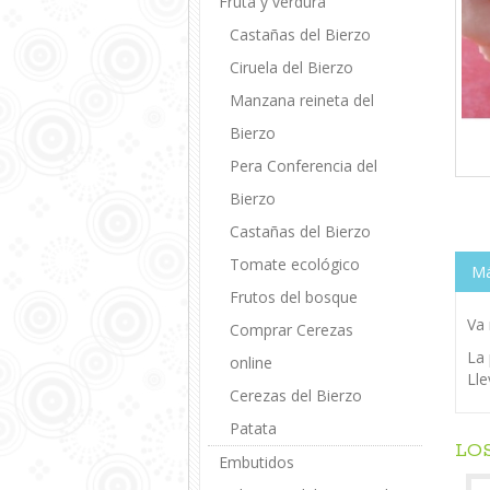
Fruta y verdura
Castañas del Bierzo
Ciruela del Bierzo
Manzana reineta del
Bierzo
Pera Conferencia del
Bierzo
Castañas del Bierzo
Tomate ecológico
Má
Frutos del bosque
Va 
Comprar Cerezas
La 
online
Lle
Cerezas del Bierzo
Patata
LO
Embutidos