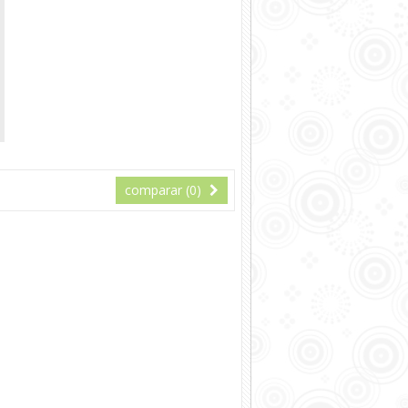
comparar (
0
)