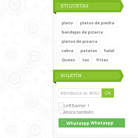
ETIQUETAS
plato
platos de piedra
bandejas de pizarra
platos de pizarra
cabra
patatas
halal
Queso
tas
fritas
BOLETÍN
OK
Whataspp
Live Chat