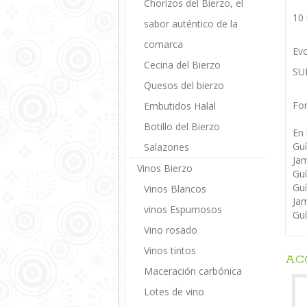
Chorizos del Bierzo, el
10 
sabor auténtico de la
comarca
Evo
Cecina del Bierzo
SUE
Quesos del bierzo
For
Embutidos Halal
Botillo del Bierzo
En
Guí
Salazones
Jam
Vinos Bierzo
Guí
Guí
Vinos Blancos
Jam
vinos Espumosos
Guí
Vino rosado
Vinos tintos
AC
Maceración carbónica
Lotes de vino