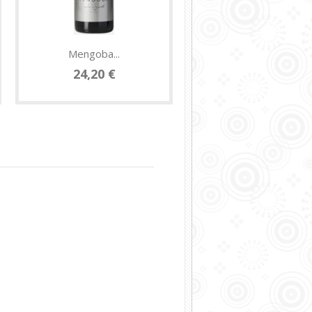
Mengoba...
Vino El...
24,20 €
8,25 €