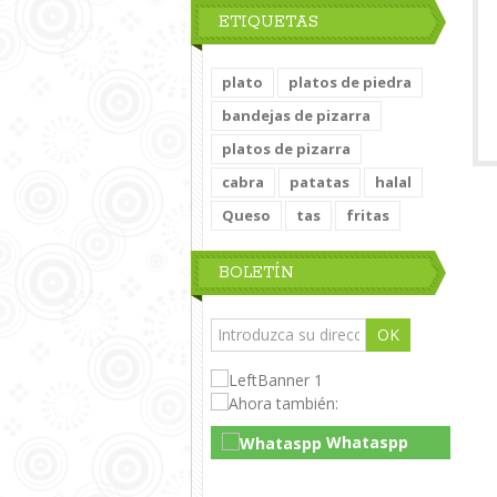
ETIQUETAS
plato
platos de piedra
bandejas de pizarra
platos de pizarra
cabra
patatas
halal
Queso
tas
fritas
BOLETÍN
OK
Whataspp
Live Chat