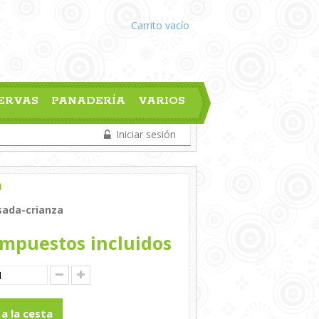
Carrito
vacío
ERVAS
PANADERÍA
VARIOS
Iniciar sesión
a
sada-crianza
mpuestos incluidos
 a la cesta