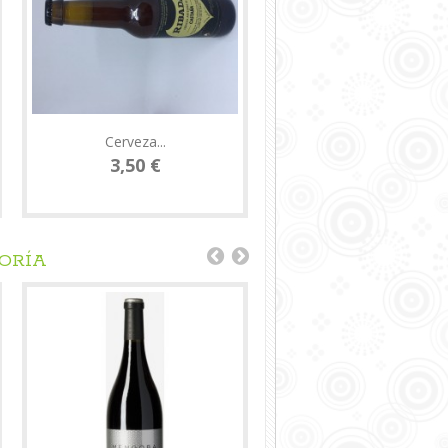
Cerveza...
Lacón cocido...
3,50 €
9,95 €
GORÍA