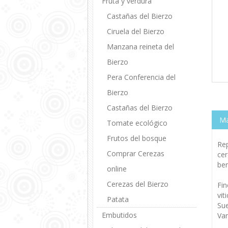
Fruta y verdura
Castañas del Bierzo
Ciruela del Bierzo
Manzana reineta del
Bierzo
Pera Conferencia del
Bierzo
Castañas del Bierzo
Má
Tomate ecológico
Frutos del bosque
Rep
Comprar Cerezas
cer
ber
online
Cerezas del Bierzo
Fin
vit
Patata
Sue
Embutidos
Var