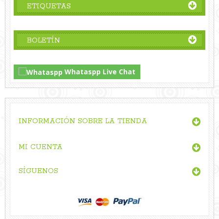
de
ETIQUETAS
comentario
personalizado
sobre
BOLETÍN
Wed
Aug
19
Whataspp Live Chat
2020
INFORMACIÓN SOBRE LA TIENDA
MI CUENTA
SÍGUENOS