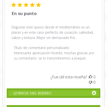
public
En su punto
Degustar este queso desde el mediterráneo es un
placer y en este caso perfecto de curación, salinidad,
sabor y textura. Mejor sin demasiado frio.
Comentarios
Título de comentario personalizado
del
Interesante apreciación Vicente, muchas gracias por 
propietario
su comentario- se lo transmitiremos a Joaquín.
de
la
tienda
¿Fue útil esta reseña?
0
sobre
0
la
revisión
QUESOS DEL BIERZO
realizada
por
Título