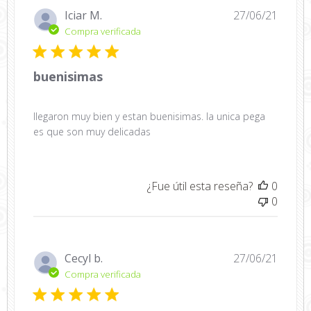
Fecha
Iciar M.
27/06/21
de
Compra verificada
public
buenisimas
llegaron muy bien y estan buenisimas. la unica pega
es que son muy delicadas
¿Fue útil esta reseña?
0
0
Fecha
Cecyl b.
27/06/21
de
Compra verificada
public