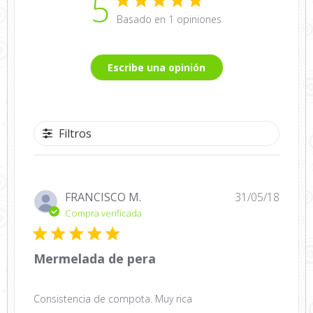
5
Basado en 1 opiniones
Escribe una opinión
Filtros
Fecha
FRANCISCO M.
31/05/18
de
Compra verificada
public
Mermelada de pera
Consistencia de compota. Muy rica