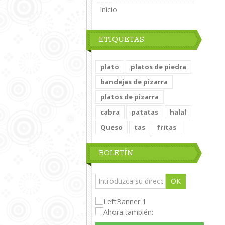
inicio
ETIQUETAS
plato
platos de piedra
bandejas de pizarra
platos de pizarra
cabra
patatas
halal
Queso
tas
fritas
BOLETÍN
OK